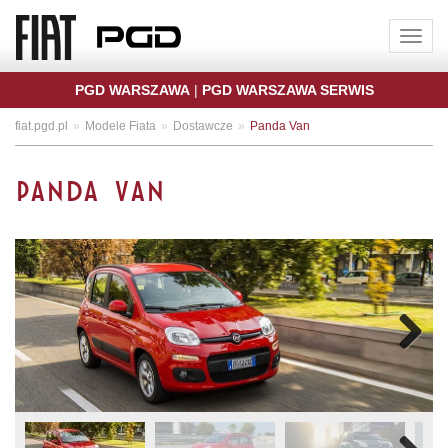
Toggle
naviga
PGD WARSZAWA
|
PGD WARSZAWA SERWIS
fiat.pgd.pl
Modele Fiata
Dostawcze
Panda Van
PANDA VAN