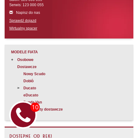
Serwis: 123 000 055
Napisz do nas
Sprawdź dojazd
Wirtualny spacer
MODELE FIATA
Osobowe
Dostawcze
Nowy Scudo
Doblò
Ducato
eDucato
Panda Van
Video testy dostawcze
DOSTĘPNE OD RĘKI