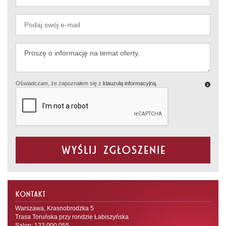
Oświadczam, że zapoznałem się z
klauzulą informacyjną
.
Wyślij zgłoszenie
KONTAKT
Warszawa, Krasnobrodzka 5
Trasa Toruńska przy rondzie Łabiszyńska
Salon: 123 000 055