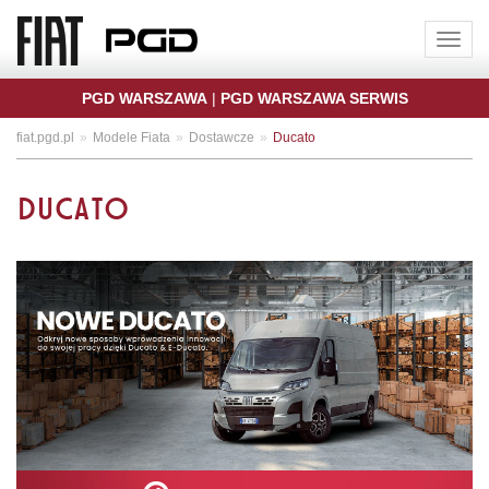
Toggle
naviga
PGD WARSZAWA
|
PGD WARSZAWA SERWIS
fiat.pgd.pl
Modele Fiata
Dostawcze
Ducato
DUCATO